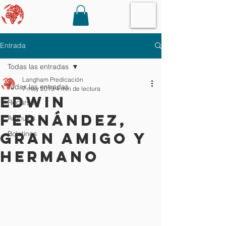
Entrada
Todas las entradas
Langham Predicación
Todas las entradas
7 may 2019
4 min de lectura
Edwin
Recursos
Fernández,
Artículos
gran amigo y
Boletines
hermano