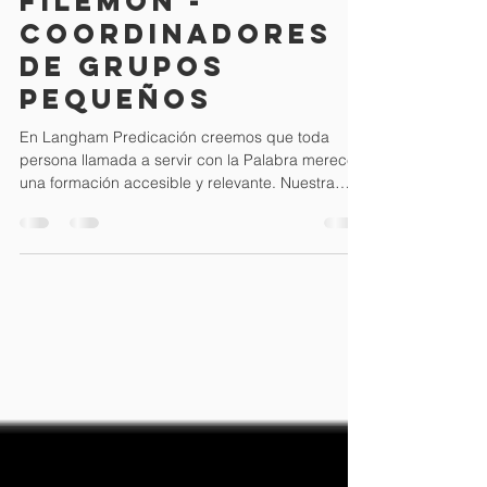
Guía Nivel 1 -
filemón -
Coordinadores
de grupos
pequeños
En Langham Predicación creemos que toda
persona llamada a servir con la Palabra merece
una formación accesible y relevante. Nuestra
Guía de Nivel 1 ofrece un espacio de aprendizaje
no formal donde pastores y laicos pueden crecer
en la predicación fiel al texto bíblico, clara para
los oyentes y conectada con la realidad actual.
No buscamos reemplazar la formación
académica, sino complementarla con un proceso
práctico y cercano que forme predicadores más
semejantes a Cristo y s