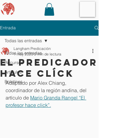
Entrada
Todas las entradas
Langham Predicación
Todas las entradas
1 may 2020
2 min de lectura
El predicador
Recursos
hace clíck
Artículos
Boletines
Adaptado por Alex Chiang, 
coordinador de la región andina, del 
artículo de 
Mario Granda Rangel “El 
profesor hace click”.