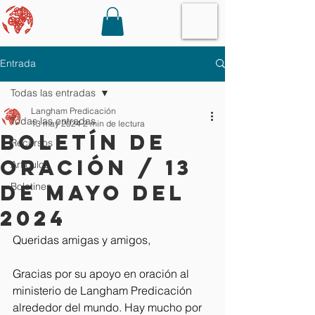
Entrada
Todas las entradas
Langham Predicación
Todas las entradas
13 may 2024
2 min de lectura
Boletín de
Recursos
oración / 13
Artículos
de mayo del
Boletines
2024
Queridas amigas y amigos,
Gracias por su apoyo en oración al 
ministerio de Langham Predicación 
alrededor del mundo. Hay mucho por 