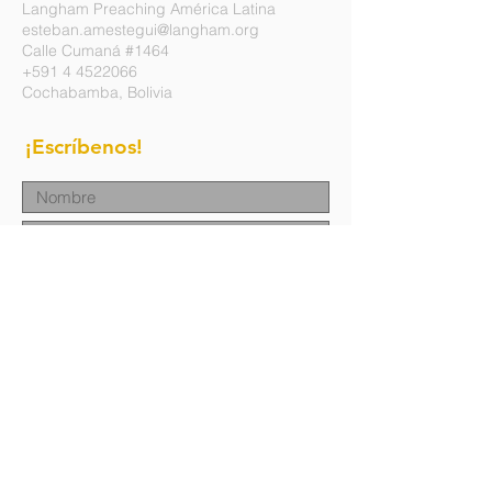
Langham Preaching América Latina
esteban.amestegui@langham.org
Calle Cumaná #1464
+591 4 4522066
Cochabamba, Bolivia
¡Escríbenos!
Enviar