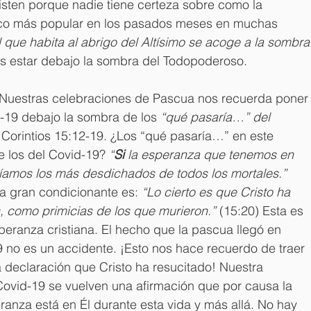
sten porque nadie tiene certeza sobre como la 
lico más popular en los pasados meses en muchas 
l que habita al abrigo del Altísimo se acoge a la sombra
 estar debajo la sombra del Todopoderoso.
Nuestras celebraciones de Pascua nos recuerda poner
-19 debajo la sombra de los 
“qué pasaría…” del 
orintios 15:12-19. ¿Los “qué pasaría…” en este 
los del Covid-19? 
“
Si
 la esperanza que tenemos en 
eríamos los más desdichados de todos los mortales.”
ta gran condicionante es: 
“Lo cierto es que Cristo ha 
, como primicias de los que murieron.” 
(15:20) Esta es 
eranza cristiana. El hecho que la pascua llegó en 
no es un accidente. ¡Esto nos hace recuerdo de traer 
 declaración que Cristo ha resucitado! Nuestra 
Covid-19 se vuelven una afirmación que por causa la 
ranza está en Él durante esta vida y más allá. No hay 