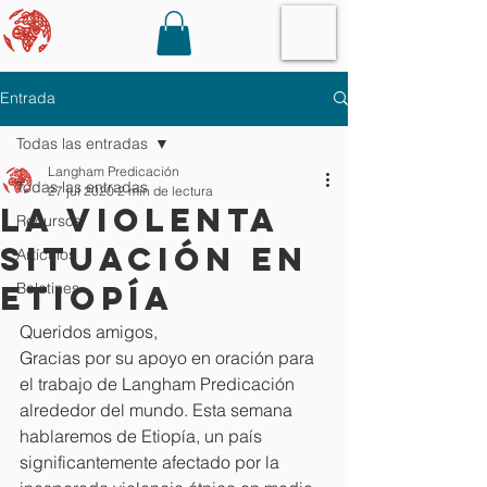
Entrada
Todas las entradas
Langham Predicación
Todas las entradas
27 jul 2020
2 min de lectura
La violenta
Recursos
situación en
Artículos
Etiopía
Boletines
Queridos amigos,
Gracias por su apoyo en oración para 
el trabajo de Langham Predicación 
alrededor del mundo. Esta semana 
hablaremos de Etiopía, un país 
significantemente afectado por la 