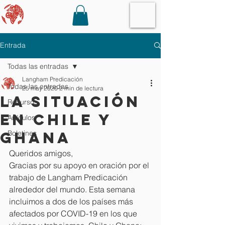
Entrada
Todas las entradas
Langham Predicación
Todas las entradas
25 may 2020
2 min de lectura
La situación
Recursos
en Chile y
Artículos
Ghana
Boletines
Queridos amigos,
Gracias por su apoyo en oración por el 
trabajo de Langham Predicación 
alrededor del mundo. Esta semana 
incluimos a dos de los países más 
afectados por COVID-19 en los que 