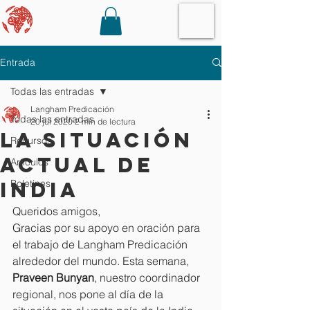
Entrada
Todas las entradas
Langham Predicación
Todas las entradas
20 jul 2020
2 min de lectura
La situación
Recursos
actual de
Artículos
India
Boletines
Queridos amigos,
Gracias por su apoyo en oración para 
el trabajo de Langham Predicación 
alrededor del mundo. Esta semana, 
Praveen Bunyan
, nuestro coordinador 
regional, nos pone al día de la 