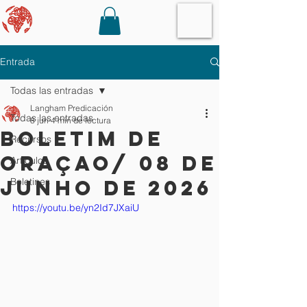
Entrada
Todas las entradas
Langham Predicación
Todas las entradas
8 jun
4 min de lectura
Boletim de
Recursos
oraçao/ 08 de
Artículos
junho de 2026
Boletines
https://youtu.be/yn2Id7JXaiU