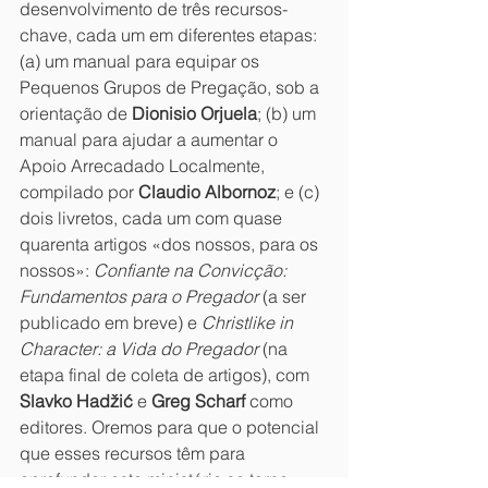
desenvolvimento de três recursos-
chave, cada um em diferentes etapas: 
(a) um manual para equipar os 
Pequenos Grupos de Pregação, sob a 
orientação de 
Dionisio Orjuela
; (b) um 
manual para ajudar a aumentar o 
Apoio Arrecadado Localmente, 
compilado por 
Claudio Albornoz
; e (c) 
dois livretos, cada um com quase 
quarenta artigos «dos nossos, para os 
nossos»: 
Confiante na Convicção: 
Fundamentos para o Pregador
 (a ser 
publicado em breve) e 
Christlike in 
Character: a Vida do Pregador
 (na 
etapa final de coleta de artigos), com 
Slavko Hadžić
 e 
Greg Scharf
 como 
editores. Oremos para que o potencial 
que esses recursos têm para 
aprofundar este ministério se torne 