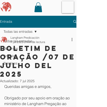
Entrada
Todas las entradas
Langham Predicación
Todas las entradas
7 jul 2025
2 min de lectura
Boletim de
Recursos
Oração /07 de
Artículos
Julho del
Boletines
2025
Actualizado:
7 jul 2025
Queridas amigas e amigos,
Obrigado por seu apoio em oração ao 
ministério de Langham Pregação ao 