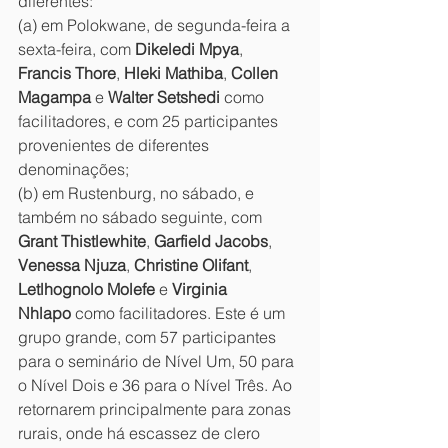
diferentes:
(a) em Polokwane, de segunda-feira a 
sexta-feira, com 
Dikeledi Mpya
, 
Francis Thore
, 
Hleki Mathiba
, 
Collen 
Magampa
 e 
Walter Setshedi
 como 
facilitadores, e com 25 participantes 
provenientes de diferentes 
denominações;
(b) em Rustenburg, no sábado, e 
também no sábado seguinte, com 
Grant Thistlewhite
, 
Garfield Jacobs
, 
Venessa Njuza
, 
Christine Olifant
, 
Letlhognolo Molefe
 e 
Virginia 
Nhlapo
 como facilitadores. Este é um 
grupo grande, com 57 participantes 
para o seminário de Nível Um, 50 para 
o Nível Dois e 36 para o Nível Três. Ao 
retornarem principalmente para zonas 
rurais, onde há escassez de clero 