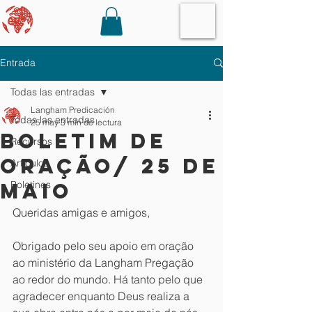
Entrada
Todas las entradas
Langham Predicación
Todas las entradas
25 may
3 min de lectura
boletim de
Recursos
oração/ 25 de
Artículos
maio
Boletines
Queridas amigas e amigos,
Obrigado pelo seu apoio em oração 
ao ministério da Langham Pregação 
ao redor do mundo. Há tanto pelo que 
agradecer enquanto Deus realiza a 