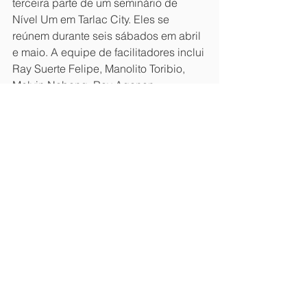
terceira parte de um seminário de 
Nível Um em Tarlac City. Eles se 
reúnem durante seis sábados em abril 
e maio. A equipe de facilitadores inclui 
Ray Suerte Felipe, Manolito Toribio, 
Melvin Nabong, Roy Aganon, 
Ricoberto Pagaduan e Tracyjames 
Francisco. Esperam-se 60 
participantes, e somos convidados a 
orar para que "permaneçam 
disponíveis para todos os dias da 
capacitação e que ela seja benéfica 
para as igrejas para a glória de Deus".
Espanha:
 A capacitação continua no 
sábado em Santiago, com o segundo 
ano de um ciclo de três anos. Oremos 
pelo facilitador, Jesús Caramés, e 
demos graças por um grupo de 