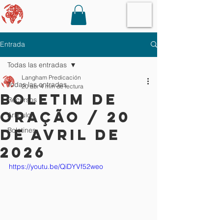
Entrada
Todas las entradas
Langham Predicación
Todas las entradas
20 abr
4 min de lectura
boletim de
Recursos
oração / 20
Artículos
DE AVRIL DE
Boletines
2026
https://youtu.be/QiDYVf52weo