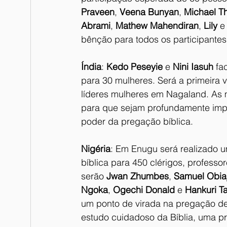
Praveen
, 
Veena Bunyan
, 
Michael T
Abrami
, 
Mathew Mahendiran
, 
Lily
 e
bênção para todos os participantes
Índia
: 
Kedo Peseyie
 e 
Nini Iasuh
 fa
para 30 mulheres. Será a primeira 
líderes mulheres em Nagaland. As m
para que sejam profundamente impa
poder da pregação bíblica.
Nigéria
: Em Enugu será realizado 
bíblica para 450 clérigos, professore
serão 
Jwan Zhumbes
, 
Samuel Obiaj
Ngoka
, 
Ogechi Donald
 e 
Hankuri T
um ponto de virada na pregação de
estudo cuidadoso da Bíblia, uma p