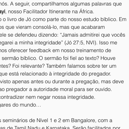
nós. A seguir, compartilhamos algumas palavras que 
ayi
, nosso Facilitador Itinerante na África.
o livro de Jó como parte do nosso estudo bíblico. Em 
os que vieram consolá-lo, mas que acabaram 
le se defendeu dizendo: “Jamais admitirei que vocês 
garei a minha integridade” (Jó 27:5, NVI). Isso me 
os oferecer feedback em nosso treinamento de 
rmão bíblico. O sermão foi fiel ao texto? Houve 
tes? Foi relevante? Também falamos sobre ter um 
que está relacionado à integridade do pregador. 
 visto apenas antes ou durante a pregação, mas deve 
ao pregador a autoridade moral para ser ouvido. 
contradizer nem negar nossa integridade.
ugares do mundo…
s seminários de Nível 1 e 2 em Bangalore, com a 
s de Tamil Nadu e Karnataka. Serão facilitados por 