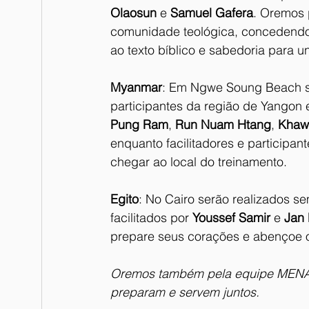
Olaosun
 e 
Samuel Gafera
. Oremos 
comunidade teológica, concedendo a
ao texto bíblico e sabedoria para u
Myanmar
: Em Ngwe Soung Beach se
participantes da região de Yangon 
Pung Ram
, 
Run Nuam Htang
, 
Khaw
enquanto facilitadores e participant
chegar ao local do treinamento.
Egito
: No Cairo serão realizados se
facilitados por 
Youssef Samir
 e 
Jan 
prepare seus corações e abençoe o
Oremos também pela equipe MENA, 
preparam e servem juntos.