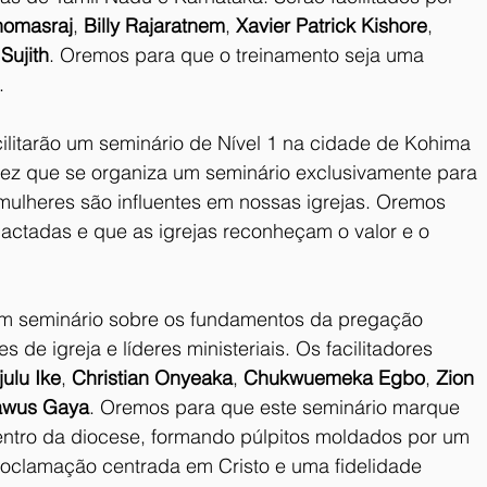
homasraj
, 
Billy Rajaratnem
, 
Xavier Patrick Kishore
, 
 
Sujith
. Oremos para que o treinamento seja uma 
.
cilitarão um seminário de Nível 1 na cidade de Kohima 
vez que se organiza um seminário exclusivamente para 
ulheres são influentes em nossas igrejas. Oremos 
ctadas e que as igrejas reconheçam o valor e o 
um seminário sobre os fundamentos da pregação 
s de igreja e líderes ministeriais. Os facilitadores 
ulu Ike
, 
Christian Onyeaka
, 
Chukwuemeka Egbo
, 
Zion 
awus Gaya
. Oremos para que este seminário marque 
ntro da diocese, formando púlpitos moldados por um 
roclamação centrada em Cristo e uma fidelidade 