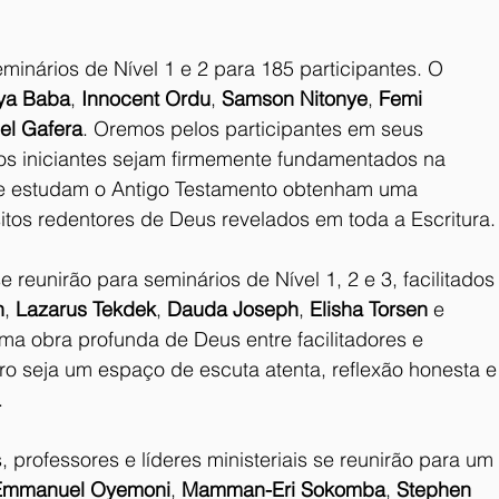
minários de Nível 1 e 2 para 185 participantes. O 
ya Baba
, 
Innocent Ordu
, 
Samson Nitonye
, 
Femi 
el Gafera
. Oremos pelos participantes em seus 
 os iniciantes sejam firmemente fundamentados na 
ue estudam o Antigo Testamento obtenham uma 
os redentores de Deus revelados em toda a Escritura.
e reunirão para seminários de Nível 1, 2 e 3, facilitados
n
, 
Lazarus Tekdek
, 
Dauda Joseph
, 
Elisha Torsen
 e 
ma obra profunda de Deus entre facilitadores e 
ro seja um espaço de escuta atenta, reflexão honesta e
.
 professores e líderes ministeriais se reunirão para um 
Emmanuel Oyemoni
, 
Mamman-Eri Sokomba
, 
Stephen 