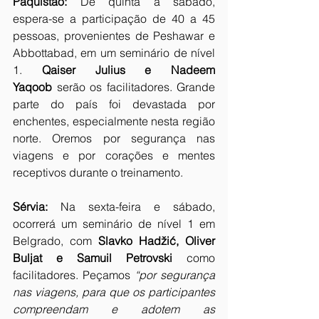
Paquistão:
 De quinta a sábado, 
espera-se a participação de 40 a 45 
pessoas, provenientes de Peshawar e 
Abbottabad, em um seminário de nível 
1. 
Qaiser Julius e Nadeem 
Yaqoob
 serão os facilitadores. Grande 
parte do país foi devastada por 
enchentes, especialmente nesta região 
norte. Oremos por segurança nas 
viagens e por corações e mentes 
receptivos durante o treinamento.
Sérvia:
 Na sexta-feira e sábado, 
ocorrerá um seminário de nível 1 em 
Belgrado, com 
Slavko Hadžić, Oliver 
Buljat e Samuil Petrovski
 como 
facilitadores. Peçamos 
“por segurança 
nas viagens, para que os participantes 
compreendam e adotem as 