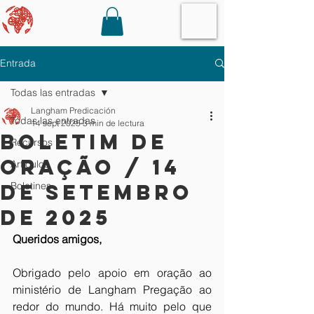
Entrada
Todas las entradas
Langham Predicación
Todas las entradas
14 sept 2025
3 min de lectura
Boletim de
Recursos
Oração / 14
Artículos
de setembro
Boletines
de 2025
Queridos amigos,
Obrigado pelo apoio em oração ao 
ministério de Langham Pregação ao 
redor do mundo. Há muito pelo que 