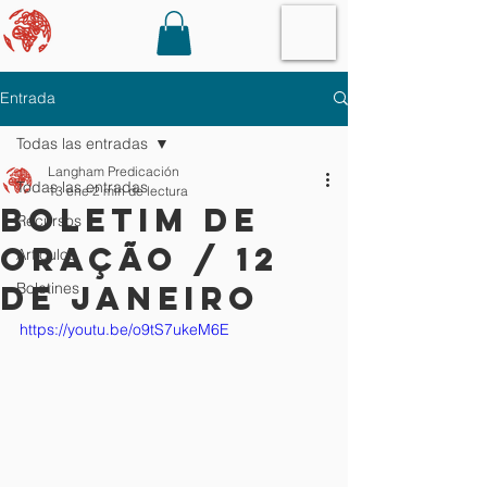
Entrada
Todas las entradas
Langham Predicación
Todas las entradas
13 ene
2 min de lectura
Boletim de
Recursos
Oração / 12
Artículos
de janeiro
Boletines
https://youtu.be/o9tS7ukeM6E