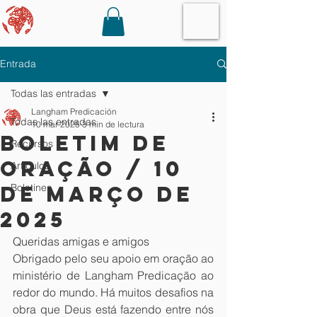
Entrada
Todas las entradas
Langham Predicación
Todas las entradas
10 mar 2025
3 min de lectura
Boletim de
Recursos
oração / 10
Artículos
de Março de
Boletines
2025
Queridas amigas e amigos
Obrigado pelo seu apoio em oração ao 
ministério de Langham Predicação ao 
redor do mundo. Há muitos desafios na 
obra que Deus está fazendo entre nós 