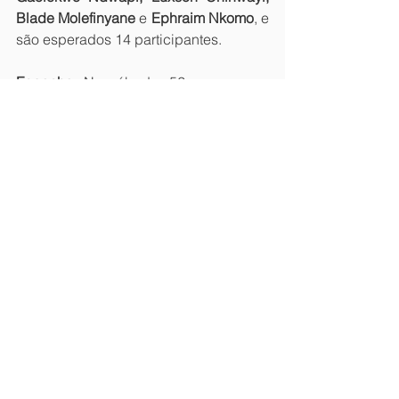
Blade Molefinyane 
e 
Ephraim Nkomo
, e 
são esperados 14 participantes.
Espanha:
 No sábado, 52 pessoas se 
reunirão em Bilbao para completar o 
ciclo de formação, com 
Francisco Mira 
como facilitador. 
Oremos para que o 
treinamento seja concluído com 
sucesso e para que haja ainda mais 
interesse no próximo ciclo, que 
começará em 2026.
Obrigado pelo seu apoio em oração ao 
ministério.
A equipe de Langham Predicação
Boletines