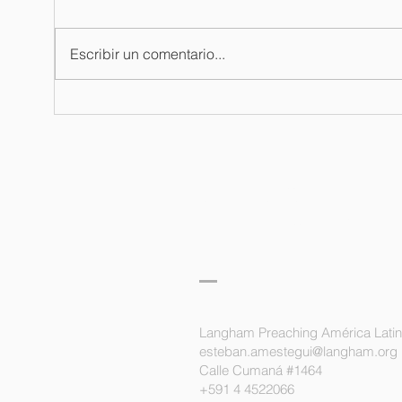
Escribir un comentario...
Boletín de
Bo
oración / 03
or
de agosto del
ju
2026
langham
predicación
latinoamérica
Langham Preaching América Lati
esteban.amestegui@langham.org
Calle Cumaná #1464
+591 4 4522066