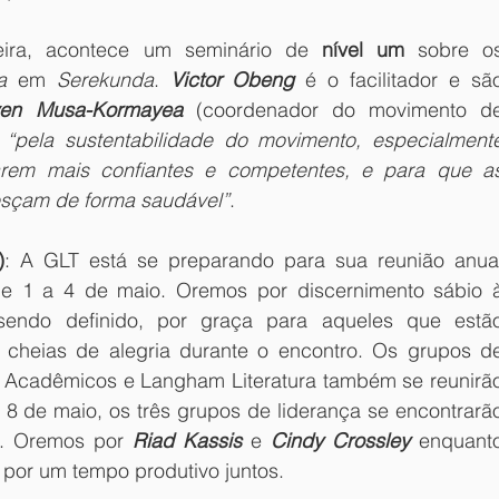
eira, acontece um seminário de 
nível um
a
 em 
Serekunda
. 
Victor Obeng
 é o facilitador e são
ven Musa-Kormayea
 (coordenador do movimento de
 
“pela sustentabilidade do movimento, especialmente
rem mais confiantes e competentes, e para que as
resçam de forma saudável”
.
)
: A GLT está se preparando para sua reunião anual
de 1 a 4 de maio. Oremos por discernimento sábio à
endo definido, por graça para aqueles que estão
s cheias de alegria durante o encontro. Os grupos de
Acadêmicos e Langham Literatura também se reunirão
8 de maio, os três grupos de liderança se encontrarão
e. Oremos por 
Riad Kassis
e
Cindy Crossley
 enquanto
 por um tempo produtivo juntos.