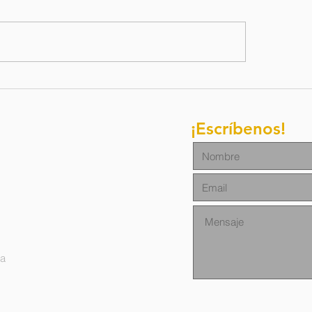
letín de
Boletim d
ación / 27 de
oraçao/ 1
lio del 2026
junho de 
¡Escríbenos!
na