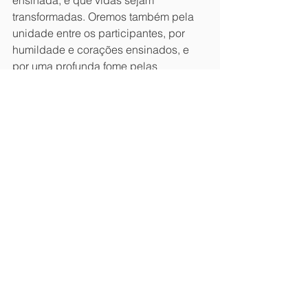
ensinada, e que vidas sejam 
transformadas. Oremos também pela 
unidade entre os participantes, por 
humildade e corações ensinados, e 
por uma profunda fome pelas 
Escrituras."
Obrigado pelo seu apoio em oração 
ao ministério.
A Equipe de Langham Pregação
Boletines
Ver todo
Entradas recientes