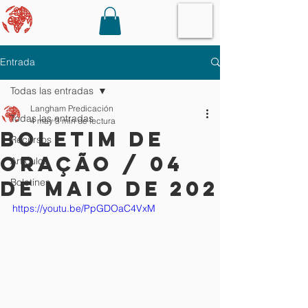
Entrada
Todas las entradas
Langham Predicación
Todas las entradas
4 may
3 min de lectura
boletim de
Recursos
oração / 04
Artículos
de maio de 202
Boletines
https://youtu.be/PpGDOaC4VxM