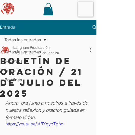
Entrada
Todas las entradas
Langham Predicación
Todas las entradas
21 jul 2025
3 min de lectura
Boletín de
Recursos
oración / 21
Artículos
de julio del
Boletines
2025
Ahora, ora junto a nosotros a través de 
nuestra reflexión y oración guiada en 
formato video.
https://youtu.be/ufRXgypTpho