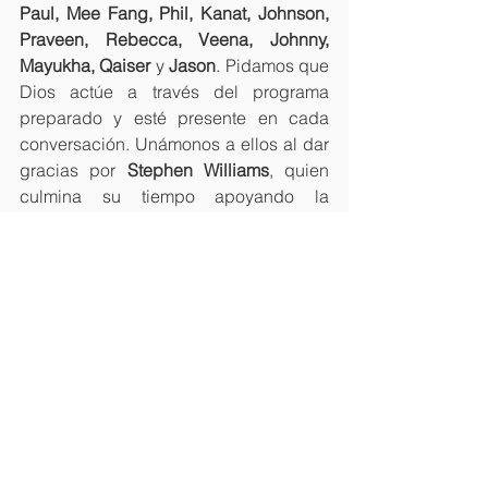
Paul, Mee Fang, Phil, Kanat, Johnson, 
Praveen, Rebecca, Veena, Johnny, 
Mayukha, Qaiser 
y
 Jason
. Pidamos que 
Dios actúe a través del programa 
preparado y esté presente en cada 
conversación. Unámonos a ellos al dar 
gracias por 
Stephen Williams
, quien 
culmina su tiempo apoyando la 
coordinación del trabajo en el Pacífico 
Sur.
Gracias por su apoyo en oración al 
ministerio.
El equipo de Langham Predicación
Boletines