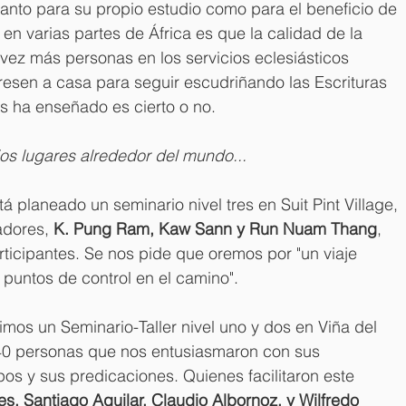
tanto para su propio estudio como para el beneficio de 
a en varias partes de África es que la calidad de la 
vez más personas en los servicios eclesiásticos 
resen a casa para seguir escudriñando las Escrituras 
es ha enseñado es cierto o no.
rios lugares alrededor del mundo...
 planeado un seminario nivel tres en Suit Pint Village, 
adores, 
K. Pung Ram, Kaw Sann y Run Nuam Thang
, 
ticipantes. Se nos pide que oremos por "un viaje 
puntos de control en el camino".
mos un Seminario-Taller nivel uno y dos en Viña del 
e 40 personas que nos entusiasmaron con sus 
os y sus predicaciones. Quienes facilitaron este 
s, Santiago Aguilar, Claudio Albornoz, y Wilfredo 