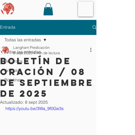
Entrada
Todas las entradas
Langham Predicación
Todas las entradas
8 sept 2025
4 min de lectura
Boletín de
Recursos
oración / 08
Artículos
de septiembre
Boletines
de 2025
Actualizado:
8 sept 2025
https://youtu.be/3Wa_9f0Ge3s