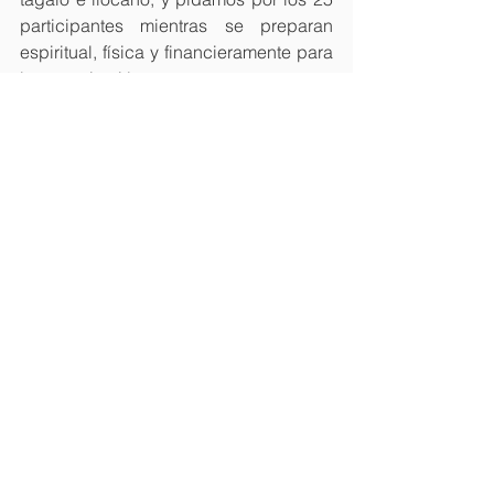
participantes mientras se preparan 
espiritual, física y financieramente para 
la capacitación.
Indonesia:
 En Bogor, del lunes al 
miércoles, se desarrolla un seminario 
de nivel 3 enfocado en los géneros de 
la predicación de narrativas, poesía y 
profecía del Antiguo Testamento, con 
26 participantes. Mantengamos en 
oración al equipo de facilitadores: 
Beatris Pangala, Ayub Rusmanto, 
Gordon Hutabarat, The Paw Liang, Tri 
Santoso y Ratna Katharina
. Oremos 
para que sus explicaciones sean 
claras y ayuden a los participantes a 
estar mejor equipados para sus 
ministerios de predicación.