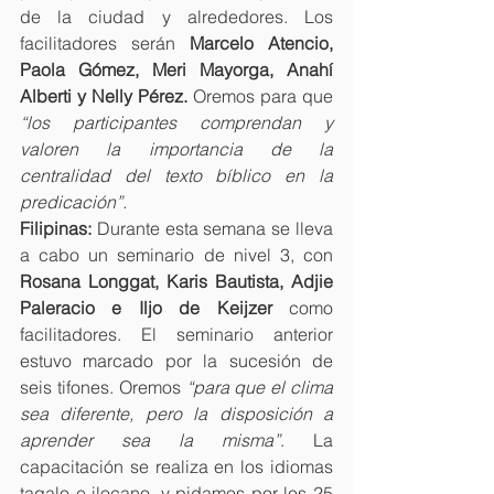
de la ciudad y alrededores. Los 
facilitadores serán 
Marcelo Atencio, 
Paola Gómez, Meri Mayorga, Anahí 
Alberti y Nelly Pérez.
 Oremos para que 
“los participantes comprendan y 
valoren la importancia de la 
centralidad del texto bíblico en la 
predicación”.
Filipinas:
 Durante esta semana se lleva 
a cabo un seminario de nivel 3, con 
Rosana Longgat, Karis Bautista, Adjie 
Paleracio e Iljo de Keijzer
 como 
facilitadores. El seminario anterior 
estuvo marcado por la sucesión de 
seis tifones. Oremos 
“para que el clima 
sea diferente, pero la disposición a 
aprender sea la misma”
. La 
capacitación se realiza en los idiomas 
tagalo e ilocano, y pidamos por los 25 