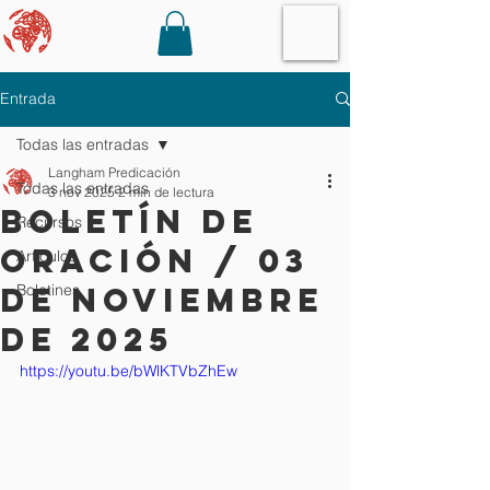
Entrada
Todas las entradas
Langham Predicación
Todas las entradas
3 nov 2025
2 min de lectura
Boletín de
Recursos
oración / 03
Artículos
de noviembre
Boletines
de 2025
https://youtu.be/bWlKTVbZhEw