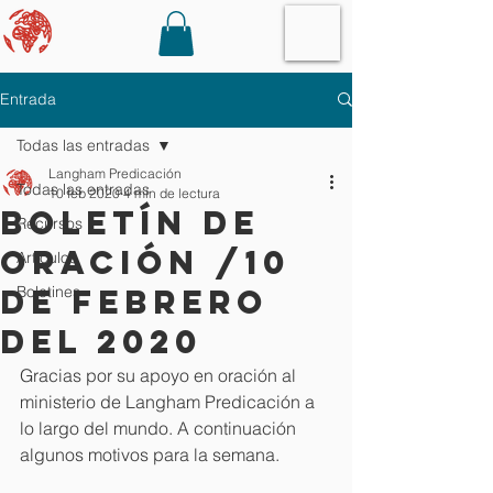
Entrada
Todas las entradas
Langham Predicación
Todas las entradas
10 feb 2020
4 min de lectura
Boletín de
Recursos
oración /10
Artículos
de Febrero
Boletines
del 2020
Gracias por su apoyo en oración al 
ministerio de Langham Predicación a 
lo largo del mundo. A continuación 
algunos motivos para la semana.