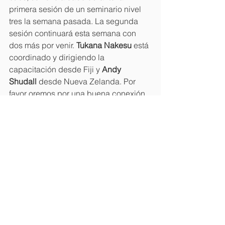
primera sesión de un seminario nivel 
tres la semana pasada. La segunda 
sesión continuará esta semana con 
dos más por venir. 
Tukana Nakesu 
está 
coordinado y dirigiendo la 
capacitación desde Fiji y 
Andy 
Shudall 
desde Nueva Zelanda. Por 
favor oremos por una buena conexión 
a internet. También mantengan en sus 
oraciones a Andy y su esposa, Innes, 
quienes viajaron a Alemania por la 
muerte de su madre.
Gracias por su fidelidad en oración,
El equipo de Langham Predicación
Boletines