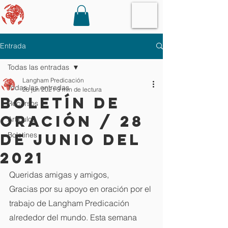
Entrada
Todas las entradas
Langham Predicación
Todas las entradas
28 jun 2021
3 min de lectura
Boletín de
Recursos
oración / 28
Artículos
de junio del
Boletines
2021
Queridas amigas y amigos,
Gracias por su apoyo en oración por el 
trabajo de Langham Predicación 
alrededor del mundo. Esta semana 