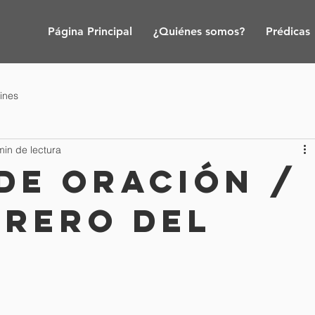
Página Principal
¿Quiénes somos?
Prédicas
tines
min de lectura
de oración /
brero del