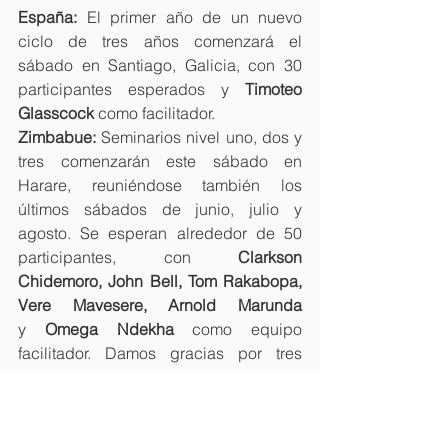
España:
 El primer año de un nuevo 
ciclo de tres años comenzará el 
sábado en Santiago, Galicia, con 30 
participantes esperados y 
Timoteo 
Glasscock
 como facilitador.
Zimbabue:
 Seminarios nivel uno, dos y 
tres comenzarán este sábado en 
Harare, reuniéndose también los 
últimos sábados de junio, julio y 
agosto. Se esperan alrededor de 50 
participantes, con 
Clarkson 
Chidemoro, John Bell, Tom Rakabopa, 
Vere Mavesere, Arnold Marunda 
y
 Omega Ndekha
 como equipo 
facilitador. Damos gracias por tres 
nuevas personas incorporadas al 
equipo: 
Aaron y Francisca Musamira, 
y
 Ephraim Taku
. Oremos para que 
“se 