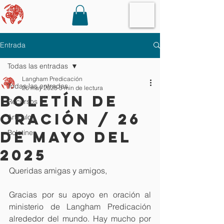
Entrada
Todas las entradas
Langham Predicación
Todas las entradas
26 may 2025
3 min de lectura
boletín de
Recursos
oración / 26
Artículos
de mayo del
Boletines
2025
Queridas amigas y amigos,
Gracias por su apoyo en oración al 
ministerio de Langham Predicación 
alrededor del mundo. Hay mucho por 