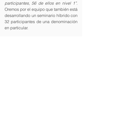
participantes, 56 de ellos en nivel 1”
. 
Oremos por el equipo que también está 
desarrollando un seminario híbrido con 
32 participantes de una denominación 
en particular.
Gracias por su apoyo en oración al 
ministerio.
El equipo de Langham Predicación
Boletines
Ver todo
Entradas recientes