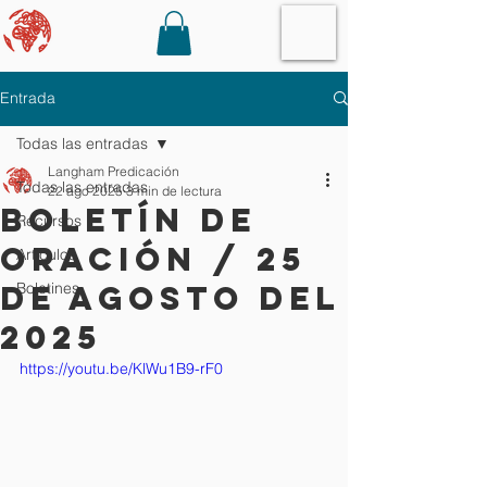
Entrada
Todas las entradas
Langham Predicación
Todas las entradas
22 ago 2025
3 min de lectura
Boletín de
Recursos
oración / 25
Artículos
de agosto del
Boletines
2025
https://youtu.be/KlWu1B9-rF0