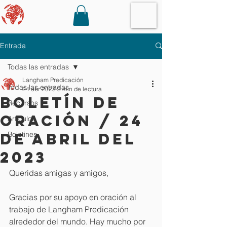
Entrada
Todas las entradas
Langham Predicación
Todas las entradas
24 abr 2023
3 min de lectura
Boletín de
Recursos
oración / 24
Artículos
de abril del
Boletines
2023
Queridas amigas y amigos,
Gracias por su apoyo en oración al 
trabajo de Langham Predicación 
alrededor del mundo. Hay mucho por 