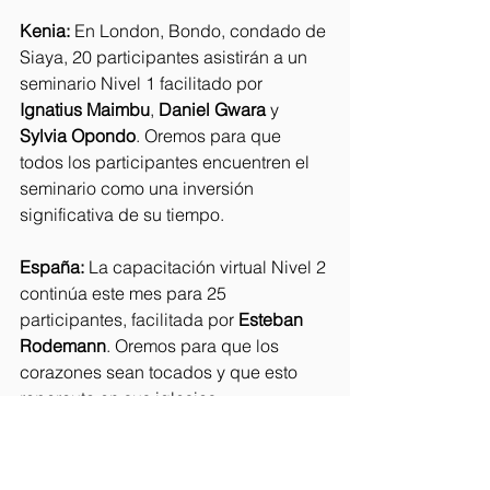
Kenia: 
En London, Bondo, condado de 
Siaya, 20 participantes asistirán a un 
seminario Nivel 1 facilitado por 
Ignatius Maimbu
, 
Daniel Gwara
 y 
Sylvia Opondo
. Oremos para que 
todos los participantes encuentren el 
seminario como una inversión 
significativa de su tiempo.
España: 
La capacitación virtual Nivel 2 
continúa este mes para 25 
participantes, facilitada por 
Esteban 
Rodemann
. Oremos para que los 
corazones sean tocados y que esto 
repercuta en sus iglesias.
En Santiago, un seminario Nivel 2 
continúa siendo facilitado por 
Fernando Plou
. Oremos para que los 