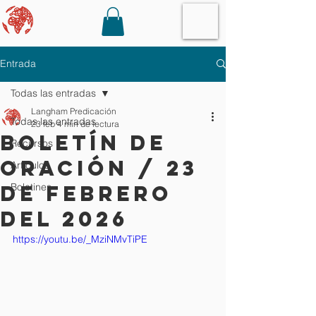
Entrada
Todas las entradas
Langham Predicación
Todas las entradas
23 feb
4 min de lectura
Boletín de
Recursos
oración / 23
Artículos
de febrero
Boletines
del 2026
https://youtu.be/_MziNMvTiPE