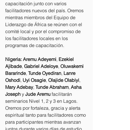
capacitación junto con varios 
facilitadores nuevos del país. Oremos 
mientras miembros del Equipo de 
Liderazgo de África se reúnen con el 
comité local y por el compromiso de 
los facilitadores locales en los 
programas de capacitación.
Nigeria: Aremu Adeyemi
, 
Ezekiel 
Ajibade
, 
Gabriel Adeloye
, 
Oluwakemi 
Bararinde
, 
Tunde Oyediran
, 
Lanre 
Oshodi
, 
Uyi Osagie
, 
Olajide Olabiyi
, 
Mary Adebay
, 
Tunde Abraham
, 
Asha 
Joseph
 y 
Jude Aremu
 facilitarán 
seminarios Nivel 1, 2 y 3 en Lagos. 
Oremos por fortaleza, gracia y alerta 
espiritual tanto para facilitadores como 
para participantes mientras avanzan 
juntos durante varios días de estudio 