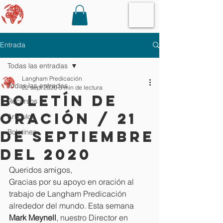
Entrada
Todas las entradas
Langham Predicación
Todas las entradas
22 sept 2020
3 min de lectura
Boletín de
Recursos
oración / 21
Artículos
de septiembre
Boletines
del 2020
Queridos amigos,
Gracias por su apoyo en oración al 
trabajo de Langham Predicación 
alrededor del mundo. Esta semana 
Mark Meynell
, nuestro Director en 