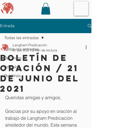
Entrada
Todas las entradas
Langham Predicación
Todas las entradas
21 jun 2021
3 min de lectura
Boletín de
Recursos
oración / 21
Artículos
de junio del
Boletines
2021
Queridas amigas y amigos,
Gracias por su apoyo en oración al 
trabajo de Langham Predicación 
alrededor del mundo. Esta semana 