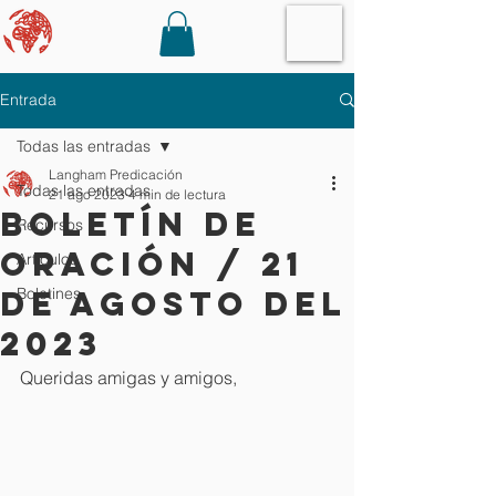
Entrada
Todas las entradas
Langham Predicación
Todas las entradas
21 ago 2023
4 min de lectura
Boletín de
Recursos
oración / 21
Artículos
de agosto del
Boletines
2023
Queridas amigas y amigos,