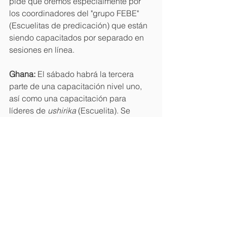
pide que oremos especialmente por 
los coordinadores del "grupo FEBE" 
(Escuelitas de predicación) que están 
siendo capacitados por separado en 
sesiones en línea.
Ghana:
 El sábado habrá la tercera 
parte de una capacitación nivel uno, 
así como una capacitación para 
líderes de 
ushirika 
(Escuelita). Se 
espera la participación de 30 
personas, con 
Christian Adu Boakye, 
Francisca Ahwireng, Emmanuel 
Borlabi Bortey, Jude Hama, Martin 
Obeng
 y 
Victor Obeng
 como 
facilitadores. Victor (coordinador 
regional) nos anima a orar para que el 
deseo de aprender de los 
participantes se satisfaga y que esto 