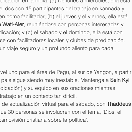
icación en la India. (a) De lunes a miércoles, ella está 
l dos con 15 participantes del trabajo en kannada y 
n como facilitador; (b) el jueves y el viernes, ella está 
 Wati-Aier
, reuniéndose con personas interesadas y 
cación; y (c) el sábado y el domingo, ella está con 
e con facilitadores locales y clubes de predicación. 
un viaje seguro y un profundo aliento para cada 
vel uno para el área de Pegu, al sur de Yangon, a partir
el país sigue siendo muy inestable. Mantenga a 
Sein Kyi
dicación) y su equipo en sus oraciones mientras 
rabajo en un contexto tan difícil.
 de actualización virtual para el sábado, con 
Thaddeus
que 30 personas se involucren con el tema, 'Dios, el 
movisión cristiana sobre la política'.