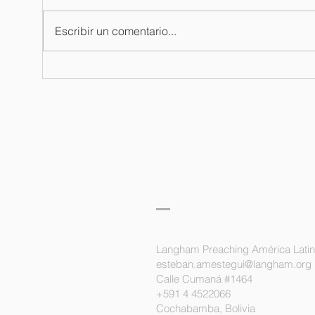
Escribir un comentario...
Boletín de
Bo
oración / 03
or
de agosto del
ju
2026
langham
predicación
latinoamérica
Langham Preaching América Lati
esteban.amestegui@langham.org
Calle Cumaná #1464
+591 4 4522066
Cochabamba, Bolivia