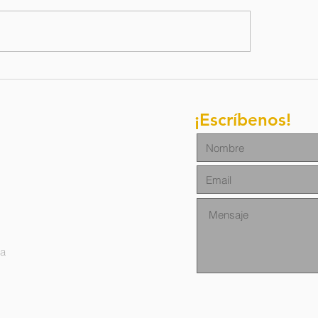
letín de
Boletim d
ación / 27 de
oraçao/ 1
lio del 2026
junho de 
¡Escríbenos!
na