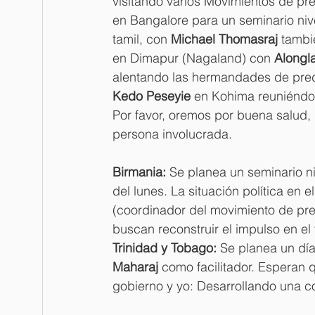
visitando varios Movimientos de pred
en Bangalore para un seminario nive
tamil, con 
Michael Thomasraj
 tambié
en Dimapur (Nagaland) con 
Alongla
alentando las hermandades de predi
Kedo Peseyie
 en Kohima reuniéndos
Por favor, oremos por buena salud, 
persona involucrada.
Birmania:
 Se planea un seminario ni
del lunes. La situación política en 
(coordinador del movimiento de pre
buscan reconstruir el impulso en el t
Trinidad y Tobago:
 Se planea un día
Maharaj
 como facilitador. Esperan 
gobierno y yo: Desarrollando una cos