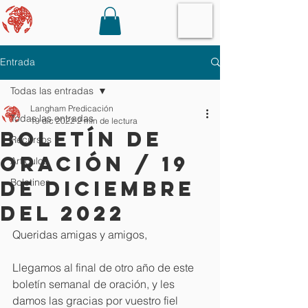
Entrada
Todas las entradas
Langham Predicación
Todas las entradas
19 dic 2022
2 min de lectura
Boletín de
Recursos
oración / 19
Artículos
de diciembre
Boletines
del 2022
Queridas amigas y amigos,
Llegamos al final de otro año de este 
boletín semanal de oración, y les 
damos las gracias por vuestro fiel 