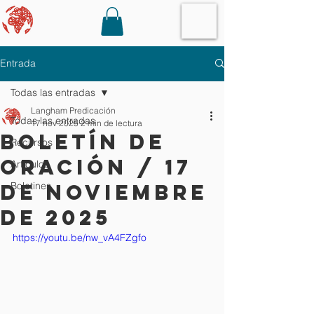
Entrada
Todas las entradas
Langham Predicación
Todas las entradas
17 nov 2025
2 min de lectura
Boletín de
Recursos
oración / 17
Artículos
de noviembre
Boletines
de 2025
https://youtu.be/nw_vA4FZgfo