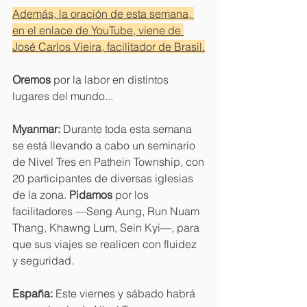
Además, la oración de esta semana, 
en el enlace de YouTube, viene de 
José Carlos Vieira, facilitador de Brasil.
Oremos
 por la labor en distintos 
lugares del mundo...
Myanmar:
 Durante toda esta semana 
se está llevando a cabo un seminario 
de Nivel Tres en Pathein Township, con 
20 participantes de diversas iglesias 
de la zona. 
Pidamos
 por los 
facilitadores —Seng Aung, Run Nuam 
Thang, Khawng Lum, Sein Kyi—, para 
que sus viajes se realicen con fluidez 
y seguridad.
España:
 Este viernes y sábado habrá 