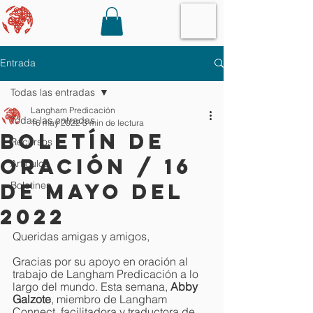
Entrada
Todas las entradas
Langham Predicación
Todas las entradas
16 may 2022
3 min de lectura
Boletín de
Recursos
oración / 16
Artículos
de mayo del
Boletines
2022
Queridas amigas y amigos,
Gracias por su apoyo en oración al 
trabajo de Langham Predicación a lo 
largo del mundo. Esta semana, 
Abby 
Galzote
, miembro de Langham 
Connect, facilitadora y traductora de 