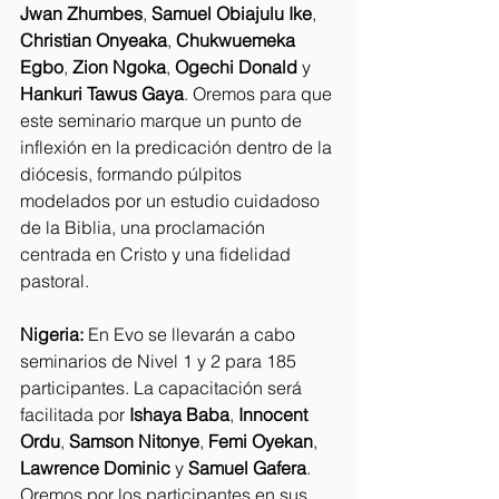
Jwan Zhumbes
, 
Samuel Obiajulu Ike
, 
Christian Onyeaka
, 
Chukwuemeka 
Egbo
, 
Zion Ngoka
, 
Ogechi Donald
 y 
Hankuri Tawus Gaya
. Oremos para que 
este seminario marque un punto de 
inflexión en la predicación dentro de la 
diócesis, formando púlpitos 
modelados por un estudio cuidadoso 
de la Biblia, una proclamación 
centrada en Cristo y una fidelidad 
pastoral.
Nigeria:
 En Evo se llevarán a cabo 
seminarios de Nivel 1 y 2 para 185 
participantes. La capacitación será 
facilitada por 
Ishaya Baba
, 
Innocent 
Ordu
, 
Samson Nitonye
, 
Femi Oyekan
, 
Lawrence Dominic
 y 
Samuel Gafera
. 
Oremos por los participantes en sus 