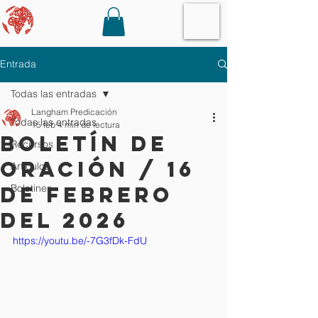
Entrada
Todas las entradas
Langham Predicación
Todas las entradas
15 feb
4 min de lectura
Boletín de
Recursos
oración / 16
Artículos
de febrero
Boletines
del 2026
https://youtu.be/-7G3fDk-FdU