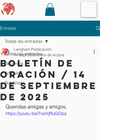
Entrada
Todas las entradas
Langham Predicación
Todas las entradas
14 sept 2025
3 min de lectura
Boletín de
Recursos
oración / 14
Artículos
de septiembre
Boletines
de 2025
Queridas amigas y amigos,
https://youtu.be/7oeVjRuGOps