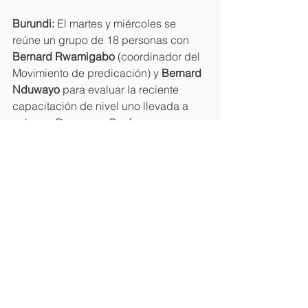
Burundi:
 El martes y miércoles se 
reúne un grupo de 18 personas con 
Bernard Rwamigabo
 (coordinador del 
Movimiento de predicación) y 
Bernard 
Nduwayo
 para evaluar la reciente 
capacitación de nivel uno llevada a 
cabo en Rumonge. Por favor oremos 
por un buen tiempo de reflexión y 
compañerismo juntos.
India:
 La coordinadora regional, 
Veena 
Bunyan
, comienza un viaje a través de 
varios Movimientos de predicación en 
India, movilizándolos para nuevas 
iniciativas de capacitación. El sábado 
y el domingo estará en Hubli, con el 
grupo de Kannada, alentando a las 
fraternidades de predicación locales y 