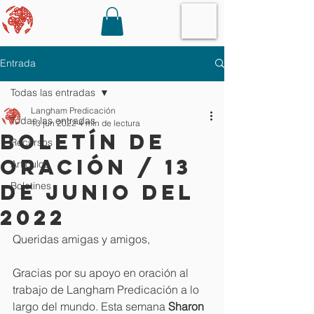
Entrada
Todas las entradas
Langham Predicación
Todas las entradas
13 jun 2022
4 min de lectura
Boletín de
Recursos
oración / 13
Artículos
de junio del
Boletines
2022
Queridas amigas y amigos,
Gracias por su apoyo en oración al 
trabajo de Langham Predicación a lo 
largo del mundo. Esta semana 
Sharon 