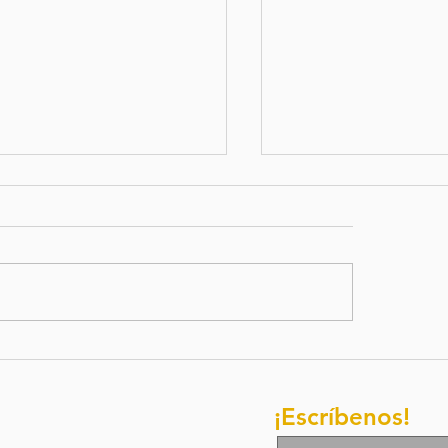
letín de
Boletim d
ación / 27 de
oraçao/ 1
lio del 2026
junho de 
¡Escríbenos!