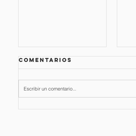
Comentarios
Escribir un comentario...
Boletín de
Bo
oración / 03
or
de agosto del
ju
2026
langham