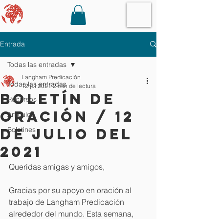
Entrada
Todas las entradas
Langham Predicación
Todas las entradas
12 jul 2021
2 min de lectura
Boletín de
Recursos
oración / 12
Artículos
de julio del
Boletines
2021
Queridas amigas y amigos, 
Gracias por su apoyo en oración al 
trabajo de Langham Predicación 
alrededor del mundo. Esta semana, 