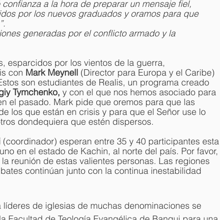
confianza a la hora de preparar un mensaje fiel, 
cidos por los nuevos graduados y oramos para que 
. 
ones generadas por el conflicto armado y la 
, esparcidos por los vientos de la guerra, 
is con 
Mark Meynell
 (Director para Europa y el Caribe) 
. Estos son estudiantes de Realis, un programa creado 
giy Tymchenko,
 y con el que nos hemos asociado para 
n el pasado. Mark pide que oremos para que las 
e los que están en crisis y para que el Señor use lo 
tros dondequiera que estén dispersos.
i
 (coordinador) esperan entre 35 y 40 participantes esta
no en el estado de Kachin, al norte del país. Por favor,
 la reunión de estas valientes personas. Las regiones 
ates continúan junto con la continua inestabilidad 
 líderes de iglesias de muchas denominaciones se 
la Facultad de Teología Evangélica de Bangui para una