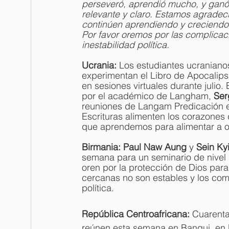
perseveró, aprendió mucho, y ganó 
relevante y claro. Estamos agrade
continúen aprendiendo y creciendo”
Por favor oremos por las complicaci
inestabilidad política.
Ucrania:
 Los estudiantes ucranianos
experimentan el Libro de Apocalips
en sesiones virtuales durante julio
por el académico de Langham, 
Ser
reuniones de Langam Predicación e
Escrituras alimenten los corazones d
que aprendemos para alimentar a o
Birmania: Paul Naw Aung
 y 
Sein Ky
semana para un seminario de nivel u
oren por la protección de Dios para
cercanas no son estables y los comb
política. 
República Centroafricana:
 Cuarenta
reúnen esta semana en Bangui, en 