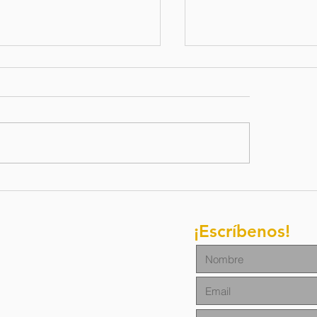
letín de
Boletim d
ación / 27 de
oraçao/ 1
lio del 2026
junho de 
¡Escríbenos!