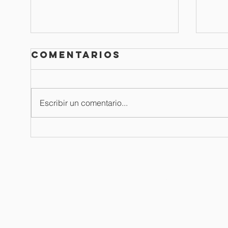
Comentarios
Escribir un comentario...
Boletín de
Bo
oración / 03
or
de agosto del
ju
2026
langham
predicación
latinoamérica