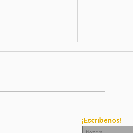
letín de
Boletim d
ación / 27 de
oraçao/ 1
lio del 2026
junho de 
¡Escríbenos!