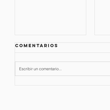
Comentarios
Escribir un comentario...
Boletín de
Bo
oración / 03
or
de agosto del
ju
2026
langham