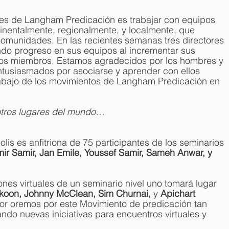
es de Langham Predicación es trabajar con equipos 
inentalmente, regionalmente, y localmente, que 
comunidades. En las recientes semanas tres directores 
ando progreso en sus equipos al incrementar sus 
vos miembros. Estamos agradecidos por los hombres y 
ntusiasmados por asociarse y aprender con ellos 
trabajo de los movimientos de Langham Predicación en 
 otros lugares del mundo…
olis es anfitriona de 75 participantes de los seminarios 
ir Samir, Jan Emile, Youssef Samir, Sameh Anwar, y 
nes virtuales de un seminario nivel uno tomará lugar 
nkoon, Johnny McClean, Sim Churnai, 
y 
Apichart 
avor oremos por este Movimiento de predicación tan 
ando nuevas iniciativas para encuentros virtuales y 