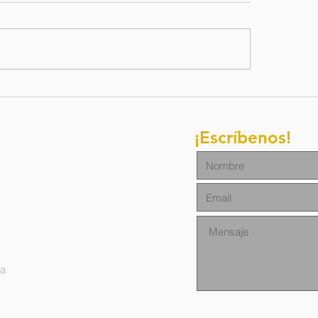
letín de
Boletim d
ación / 27 de
oraçao/ 1
lio del 2026
junho de 
¡Escríbenos!
na