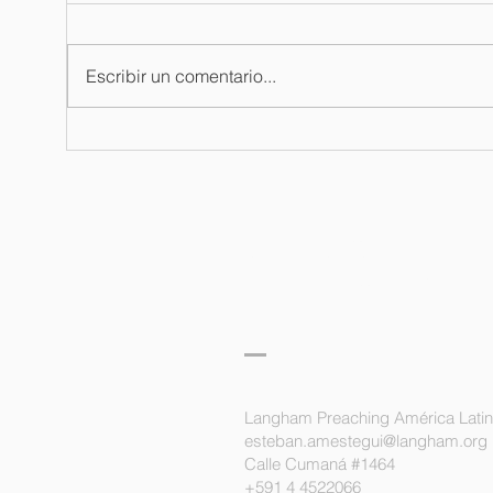
Escribir un comentario...
Boletín de
Bo
oración / 03
or
de agosto del
ju
2026
langham
predicación
latinoamérica
Langham Preaching América Lati
esteban.amestegui@langham.org
Calle Cumaná #1464
+591 4 4522066