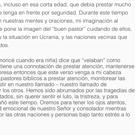
a, incluso en esa corta edad, que debía prestar mucho 
e tenga en frente por seguridad. Durante este tiempo 
n nuestras mentes y oraciones, mi imaginación al 
e pone la imagen del “buen pastor” cuidando de ellos, 
 la situación en Ucrania, y las naciones vecinas que 
dos.
moricé cuando era niña) dice que “velaban” como 
 tiene una connotación de prestar atención, mantenerse
rpresa entonces que este verso venga a mi cabeza 
astores bíblicos a prestar atención, monitorear las 
stir en nuestro llamado – nuestro llamado de 
 los otros. Hemos sido abrumados por las tragedias de
os, sin querer sentir el luto, la tristreza, y para 
ñó este tiempo. Oremos para tener los ojos atentos, 
ad emocional de nuestro Señor y consolador mientras 
r las otras naciones y personas bajo tanto estrés a lo 