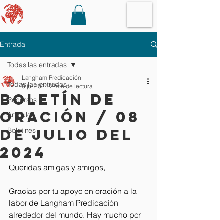
Entrada
Todas las entradas
Langham Predicación
Todas las entradas
8 jul 2024
2 min de lectura
Boletín de
Recursos
oración / 08
Artículos
de julio del
Boletines
2024
Queridas amigas y amigos,
Gracias por tu apoyo en oración a la 
labor de Langham Predicación 
alrededor del mundo. Hay mucho por 