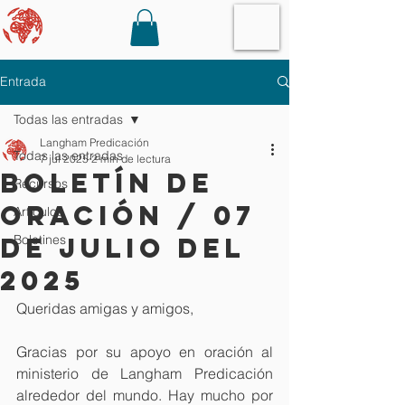
Entrada
Todas las entradas
Langham Predicación
Todas las entradas
7 jul 2025
2 min de lectura
Boletín de
Recursos
oración / 07
Artículos
de julio del
Boletines
2025
Queridas amigas y amigos,
Gracias por su apoyo en oración al 
ministerio de Langham Predicación 
alrededor del mundo. Hay mucho por 