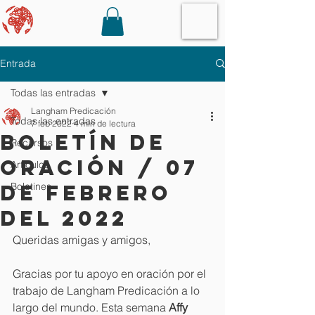
Entrada
Todas las entradas
Langham Predicación
Todas las entradas
7 feb 2022
4 min de lectura
Boletín de
Recursos
oración / 07
Artículos
de febrero
Boletines
del 2022
Queridas amigas y amigos,
Gracias por tu apoyo en oración por el 
trabajo de Langham Predicación a lo 
largo del mundo. Esta semana 
Affy 