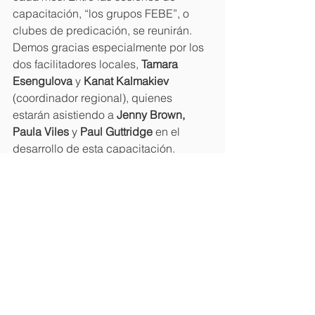
capacitación, “los grupos FEBE”, o 
clubes de predicación, se reunirán. 
Demos gracias especialmente por los 
dos facilitadores locales, 
Tamara 
Esengulova 
y 
Kanat Kalmakiev 
(coordinador regional), quienes 
estarán asistiendo a 
Jenny Brown, 
Paula Viles 
y 
Paul Guttridge 
en el 
desarrollo de esta capacitación.
Uganda: 
Un día de actualización está 
planificado para este sábado en 
Kampala con 10 miembros de un club 
de predicación con 
Samuel Opolot 
y 
Paul & Barbara Majoli 
como los 
facilitadores. Barbara pide que oremos 
para que sigan adoptando la visión y 
misión de Langham Predicación, y 