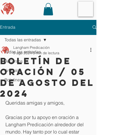
Entrada
Todas las entradas
Langham Predicación
Todas las entradas
5 ago 2024
3 min de lectura
Boletín de
Recursos
oración / 05
Artículos
de agosto del
Boletines
2024
Queridas amigas y amigos,
Gracias por tu apoyo en oración a 
Langham Predicación alrededor del 
mundo. Hay tanto por lo cual estar 